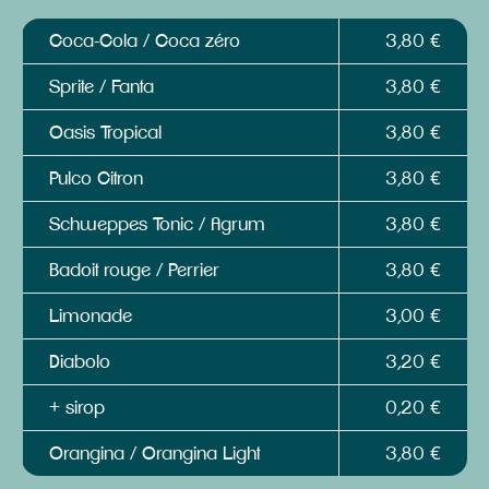
Coca-Cola / Coca zéro
3,80 €
Sprite / Fanta
3,80 €
Oasis Tropical
3,80 €
Pulco Citron
3,80 €
Schweppes Tonic / Agrum
3,80 €
Badoit rouge / Perrier
3,80 €
Limonade
3,00 €
Diabolo
3,20 €
+ sirop
0,20 €
Orangina / Orangina Light
3,80 €