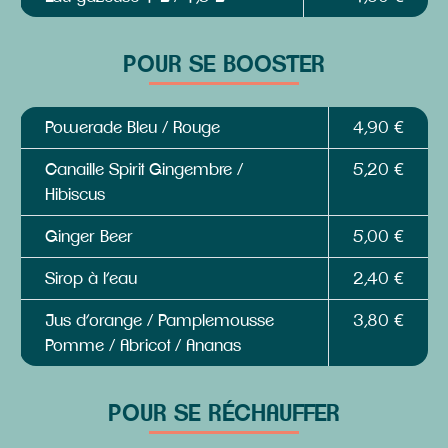
POUR SE BOOSTER
Powerade Bleu / Rouge
4,90 €
Canaille Spirit Gingembre /
5,20 €
Hibiscus
Ginger Beer
5,00 €
Sirop à l’eau
2,40 €
Jus d’orange / Pamplemousse
3,80 €
Pomme / Abricot / Ananas
POUR SE RÉCHAUFFER