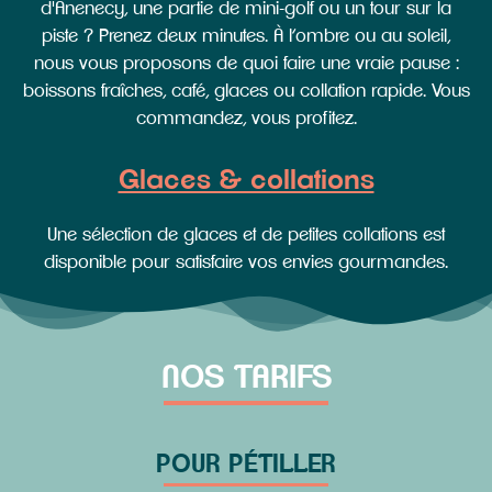
d'Anenecy, une partie de mini-golf ou un tour sur la
Contact & Plan
piste ? Prenez deux minutes. À l’ombre ou au soleil,
nous vous proposons de quoi faire une vraie pause :
boissons fraîches, café, glaces ou collation rapide. Vous
commandez, vous profitez.
Instagram - nouvelle fenêtre
Facebook - nouvelle fenêtre
Glaces & collations
Une sélection de glaces et de petites collations est
+33(0)4 50 66 04 99
disponible pour satisfaire vos envies gourmandes.
NOS TARIFS
POUR PÉTILLER